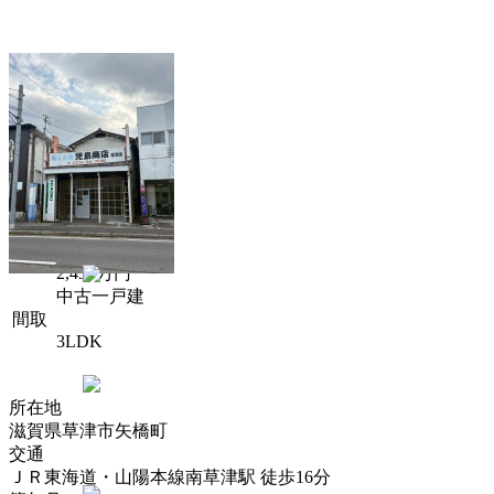
価格
2,430万円
中古一戸建
間取
3LDK
所在地
滋賀県草津市矢橋町
交通
ＪＲ東海道・山陽本線南草津駅 徒歩16分