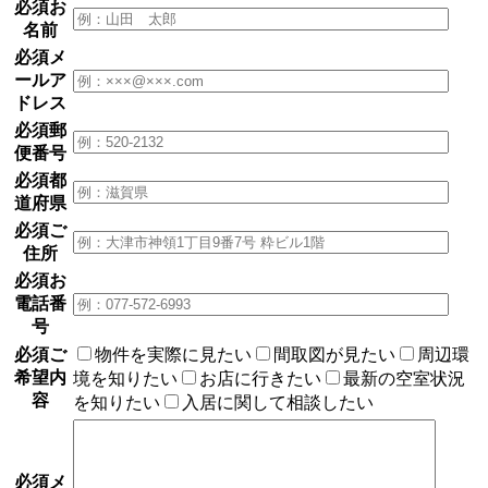
必須
お
名前
必須
メ
ールア
ドレス
必須
郵
便番号
必須
都
道府県
必須
ご
住所
必須
お
電話番
号
必須
ご
物件を実際に見たい
間取図が見たい
周辺環
希望内
境を知りたい
お店に行きたい
最新の空室状況
容
を知りたい
入居に関して相談したい
必須
メ