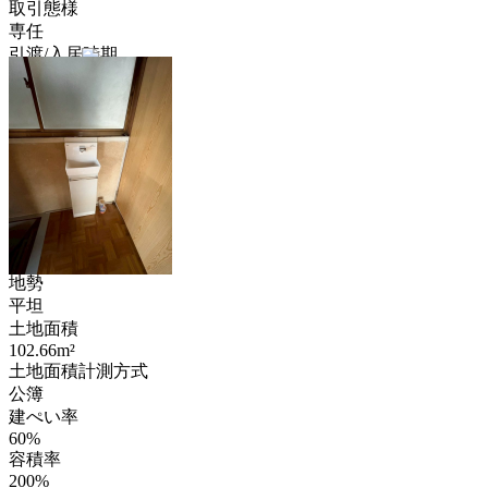
取引態様
専任
引渡/入居時期
即時
現況
空家
地目
宅地
用途地域
第一種住居
都市計画
市街化区域
地勢
平坦
土地面積
102.66m²
土地面積計測方式
公簿
建ぺい率
60%
容積率
200%