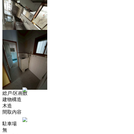
築年月
S54.1
新築/中古
中古
面積
87.03m²
計測方式
バルコニー
m²
向き
建物階数
地上2階
部屋階数
階
部屋/区画番号
総戸/区画数
建物構造
木造
間取内容
駐車場
無