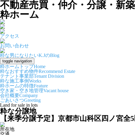
不動産売買・仲介・分譲・新
粋ホーム
アクセス
お問い合わせ
粋な男になりたいK.JのBlog
toggle navigation
粋ホームトップ
Home
粋なおすすめ物件
Recommend Estate
テナント事業部
Tenant Division
粋な施工事例
Works
粋ホームの特徴
Feature
空き家・空き地管理
Vacant house
会社概要
Company
ごあいさつ
Greeting
Land for sale in lots
粋な分譲地
【来季分譲予定】京都市山科区四ノ宮全5
所在地
交通